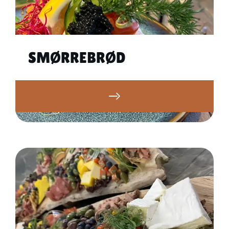
SMØRREBRØD