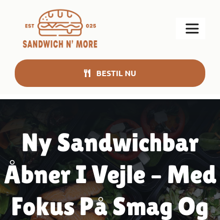
Skip
to
Toggle
content
Navigat
Find os
BESTIL NU
Om
Ny Sandwichbar
Menu
Åbner I Vejle – Med
Tilbud
Fokus På Smag Og
Nyt