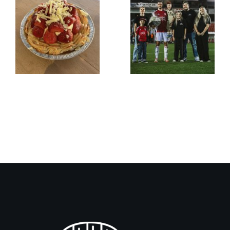
Sandwich
n’ More
Forårets
som
jordbærtærter
kampsponso
er her!
hos Vejle
Boldklub