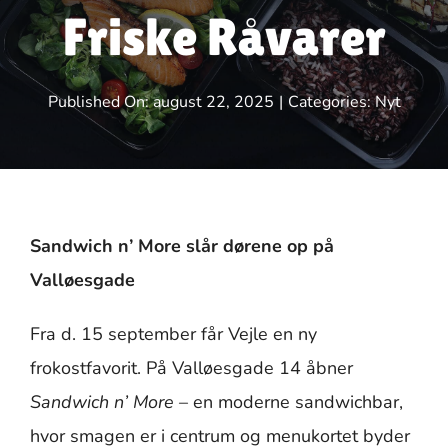
Friske Råvarer
RING: 66 46 73 09
Published On: august 22, 2025
|
Categories:
Nyt
Sandwich n’ More slår dørene op på
Valløesgade
Fra d. 15 september får Vejle en ny
frokostfavorit. På Valløesgade 14 åbner
Sandwich n’ More
– en moderne sandwichbar,
hvor smagen er i centrum og menukortet byder