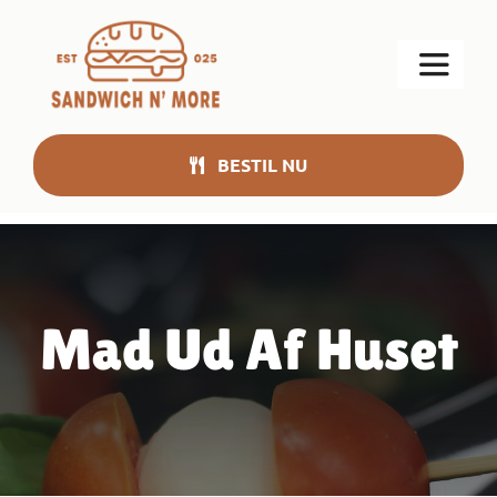
Skip
to
Toggle
content
Navigat
Find os
BESTIL NU
Om
Menu
Mad Ud Af Huset
Tilbud
Nyt